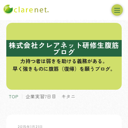
コ
ン
テ
株式会社クレアネット研修生腹筋
ン
ブログ
ツ
力持つ者は弱きを助ける義務がある。
へ
早く強きものに腹筋（復帰）を願うブログ。
ス
キ
ッ
プ
TOP
企業実習7日目 キタニ
2015年1月21日