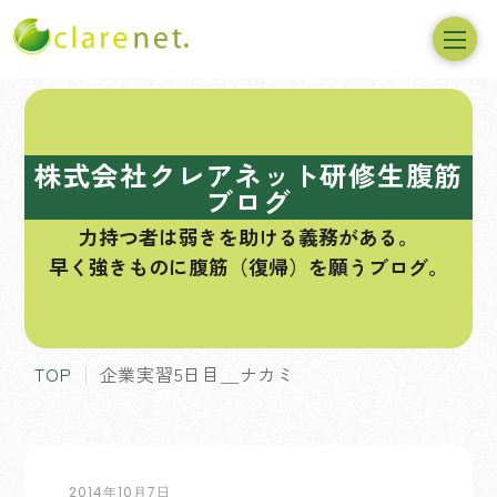
コ
ン
テ
株式会社クレアネット研修生腹筋
ン
ブログ
ツ
力持つ者は弱きを助ける義務がある。
へ
早く強きものに腹筋（復帰）を願うブログ。
ス
キ
ッ
プ
TOP
企業実習5日目＿ナカミ
2014年10月7日