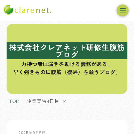
コ
ン
テ
株式会社クレアネット研修生腹筋
ン
ブログ
ツ
力持つ者は弱きを助ける義務がある。
へ
早く強きものに腹筋（復帰）を願うブログ。
ス
キ
ッ
プ
TOP
企業実習4日目_M
2025年9月5日