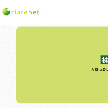
コ
ン
テ
ン
ツ
へ
ス
力持つ者
キ
ッ
プ