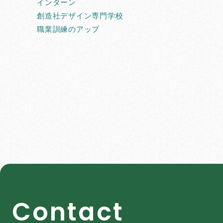
インターン
創造社デザイン専門学校
職業訓練のアップ
C
o
n
t
a
c
t