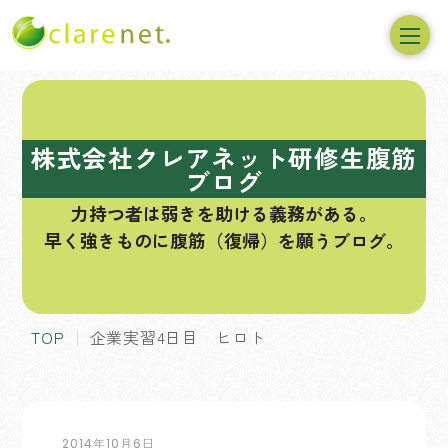
コ
ン
テ
株式会社クレアネット研修生腹筋
ン
ブログ
ツ
力持つ者は弱きを助ける義務がある。
へ
早く強きものに腹筋（復帰）を願うブログ。
ス
キ
ッ
プ
TOP
企業実習4日目 ヒロト
2014年10月6日