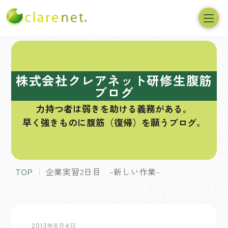
コ
ン
テ
株式会社クレアネット研修生腹筋
ン
ブログ
ツ
力持つ者は弱きを助ける義務がある。
へ
早く強きものに腹筋（復帰）を願うブログ。
ス
キ
ッ
プ
TOP
企業実習2日目 -新しい作業-
2013年6月4日