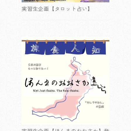
実習生企画【タロット占い】
実習生企画【ほんまのおおさか】発