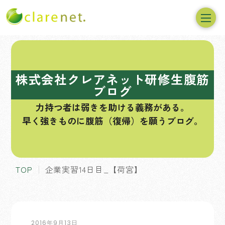
コ
ン
テ
株式会社クレアネット研修生腹筋
ン
ブログ
ツ
力持つ者は弱きを助ける義務がある。
へ
早く強きものに腹筋（復帰）を願うブログ。
ス
キ
ッ
プ
TOP
企業実習14日目_【荷宮】
2016年9月13日