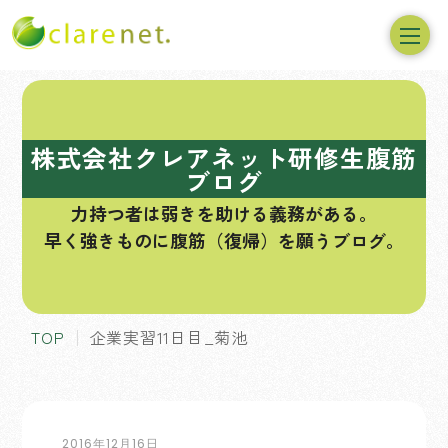
コ
ン
テ
株式会社クレアネット研修生腹筋
ン
ブログ
ツ
力持つ者は弱きを助ける義務がある。
へ
早く強きものに腹筋（復帰）を願うブログ。
ス
キ
ッ
プ
TOP
企業実習11日目_菊池
2016年12月16日