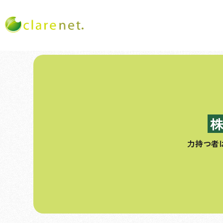
コ
ン
テ
ン
ツ
へ
ス
力持つ者
キ
ッ
プ