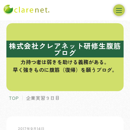
コ
ン
テ
株式会社クレアネット研修生腹筋
ン
ブログ
ツ
力持つ者は弱きを助ける義務がある。
へ
早く強きものに腹筋（復帰）を願うブログ。
ス
キ
ッ
プ
TOP
企業実習９日目
2017年9月14日