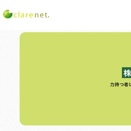
コ
ン
テ
ン
ツ
へ
ス
力持つ者
キ
ッ
プ