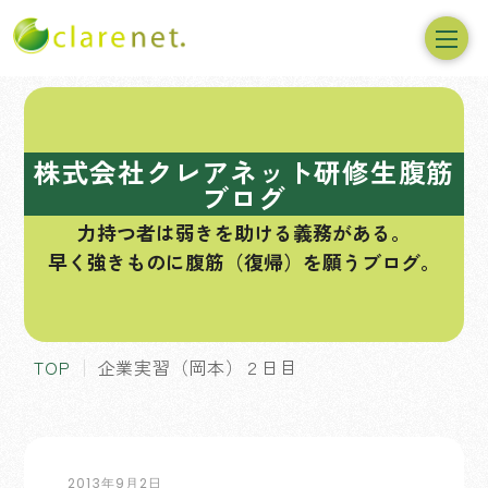
コ
ン
テ
株式会社クレアネット研修生腹筋
ン
ブログ
ツ
力持つ者は弱きを助ける義務がある。
へ
早く強きものに腹筋（復帰）を願うブログ。
ス
キ
ッ
プ
TOP
企業実習（岡本）２日目
2013年9月2日