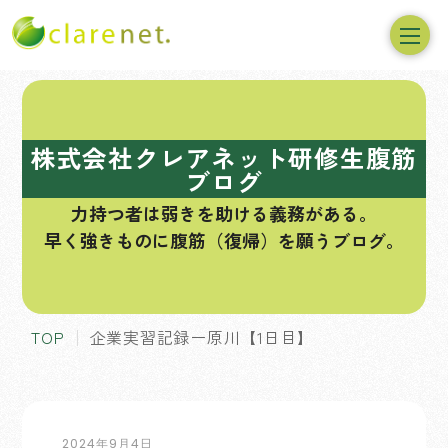
コ
ン
テ
株式会社クレアネット研修生腹筋
ン
ブログ
ツ
力持つ者は弱きを助ける義務がある。
へ
早く強きものに腹筋（復帰）を願うブログ。
ス
キ
ッ
プ
TOP
企業実習記録ー原川【1日目】
2024年9月4日