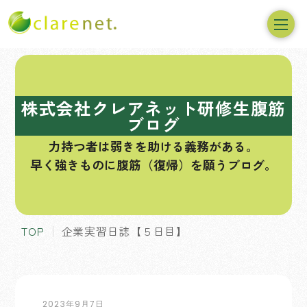
コ
ン
テ
株式会社クレアネット研修生腹筋
ン
ブログ
ツ
力持つ者は弱きを助ける義務がある。
へ
早く強きものに腹筋（復帰）を願うブログ。
ス
キ
ッ
プ
TOP
企業実習日誌【５日目】
2023年9月7日