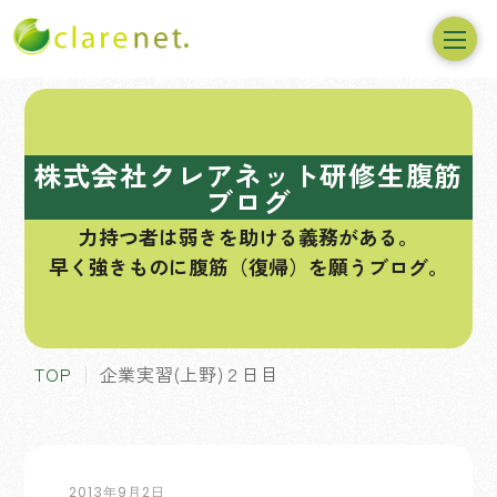
コ
ン
テ
株式会社クレアネット研修生腹筋
ン
ブログ
ツ
力持つ者は弱きを助ける義務がある。
へ
早く強きものに腹筋（復帰）を願うブログ。
ス
キ
ッ
プ
TOP
企業実習(上野)２日目
2013年9月2日