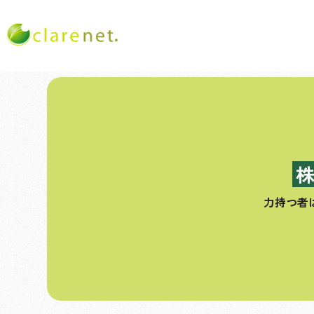
コ
ン
テ
ン
ツ
へ
ス
力持つ者
キ
ッ
プ