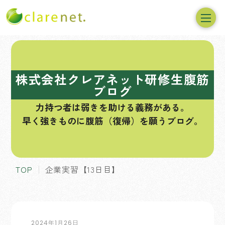
コ
ン
テ
株式会社クレアネット研修生腹筋
ン
ブログ
ツ
力持つ者は弱きを助ける義務がある。
へ
早く強きものに腹筋（復帰）を願うブログ。
ス
キ
ッ
プ
TOP
企業実習【13日目】
2024年1月26日