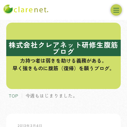
コ
ン
テ
株式会社クレアネット研修生腹筋
ン
ブログ
ツ
力持つ者は弱きを助ける義務がある。
へ
早く強きものに腹筋（復帰）を願うブログ。
ス
キ
ッ
プ
TOP
今週もはじまりました。
2013年3月4日