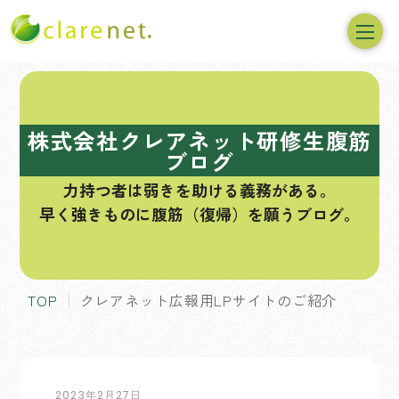
コ
ン
テ
株式会社クレアネット研修生腹筋
ン
ブログ
ツ
力持つ者は弱きを助ける義務がある。
へ
早く強きものに腹筋（復帰）を願うブログ。
ス
キ
ッ
プ
TOP
クレアネット広報用LPサイトのご紹介
2023年2月27日