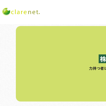
コ
ン
テ
ン
ツ
へ
ス
力持つ者
キ
ッ
プ