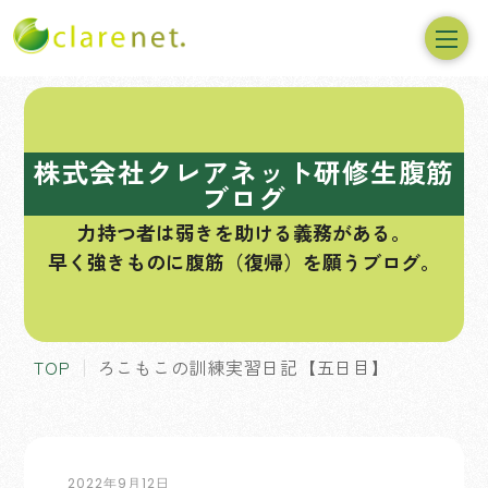
コ
ン
テ
株式会社クレアネット研修生腹筋
ン
ブログ
ツ
力持つ者は弱きを助ける義務がある。
へ
早く強きものに腹筋（復帰）を願うブログ。
ス
キ
ッ
プ
TOP
ろこもこの訓練実習日記【五日目】
2022年9月12日