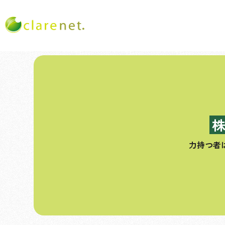
コ
ン
テ
ン
ツ
へ
ス
力持つ者
キ
ッ
プ