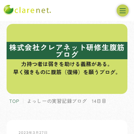
コ
ン
テ
株式会社クレアネット研修生腹筋
ン
ブログ
ツ
力持つ者は弱きを助ける義務がある。
へ
早く強きものに腹筋（復帰）を願うブログ。
ス
キ
ッ
プ
TOP
よっしーの実習記録ブログ 14日目
2023年3月27日