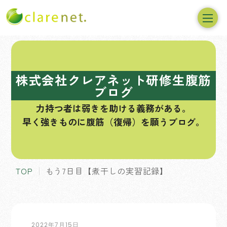
コ
ン
テ
株式会社クレアネット研修生腹筋
ン
ブログ
ツ
力持つ者は弱きを助ける義務がある。
へ
早く強きものに腹筋（復帰）を願うブログ。
ス
キ
ッ
プ
TOP
もう7日目【煮干しの実習記録】
2022年7月15日