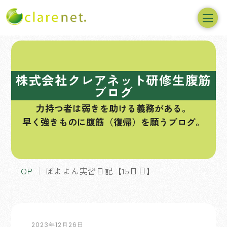
コ
ン
テ
株式会社クレアネット研修生腹筋
ン
ブログ
ツ
力持つ者は弱きを助ける義務がある。
へ
早く強きものに腹筋（復帰）を願うブログ。
ス
キ
ッ
プ
TOP
ぼよよん実習日記【15日目】
2023年12月26日