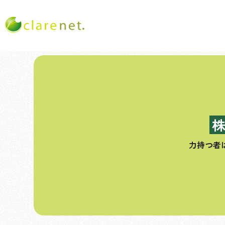
コ
ン
テ
ン
ツ
へ
ス
力持つ者
キ
ッ
プ