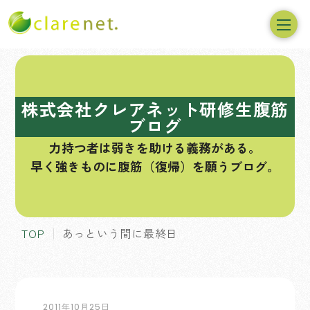
コ
ン
テ
株式会社クレアネット研修生腹筋
ン
ブログ
ツ
力持つ者は弱きを助ける義務がある。
へ
早く強きものに腹筋（復帰）を願うブログ。
ス
キ
ッ
プ
TOP
あっという間に最終日
2011年10月25日