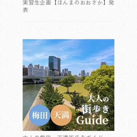
実習生企画【ほんまのおおさか】発
表