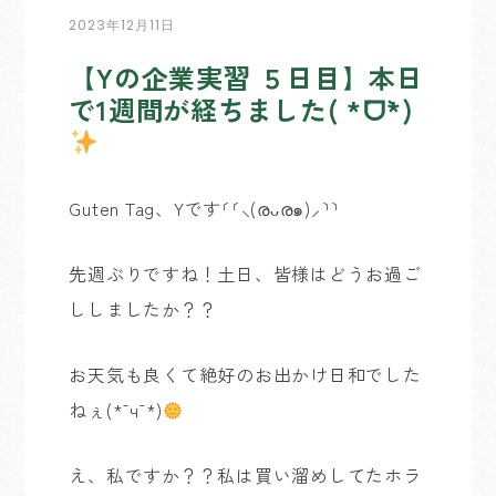
2023年12月11日
【Yの企業実習 ５日目】本日
で1週間が経ちました( *´ᗜ`*)
Guten Tag、Yです⸂⸂⸜(രᴗര๑)⸝⸃⸃
先週ぶりですね！土日、皆様はどうお過ご
ししましたか？？
お天気も良くて絶好のお出かけ日和でした
ねぇ(*¯ч¯*)
え、私ですか？？私は買い溜めしてたホラ