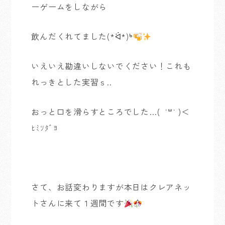
ーゲームをしながら
飲んだくれてました(*ᐛ*)ᒃ
いえいえ勘違いしないでください！これも
れっきとした実習ｓ..
おっと口を滑らすところでした…( ˙꒳​˙ )＜
ﾋﾐﾂﾀﾞﾖ
さて、お話変わりますが本日はクレアネッ
トさんに来て１週間です