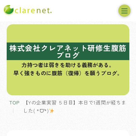
コ
ン
テ
株式会社クレアネット研修生腹筋
ン
ブログ
ツ
力持つ者は弱きを助ける義務がある。
へ
早く強きものに腹筋（復帰）を願うブログ。
ス
キ
ッ
プ
TOP
【Yの企業実習 ５日目】本日で1週間が経ちま
した( *´ᗜ`*)