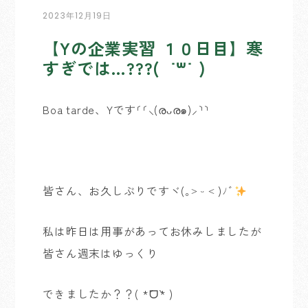
2023年12月19日
【Yの企業実習 １０日目】寒
すぎでは…???( ˙꒳​˙ )
Boa tarde、Yです⸂⸂⸜(രᴗര๑)⸝⸃⸃
皆さん、お久しぶりですヾ(｡˃ ᵕ ˂ )ﾉﾞ
私は昨日は用事があってお休みしましたが
皆さん週末はゆっくり
できましたか？？( *´ᗜ`* )