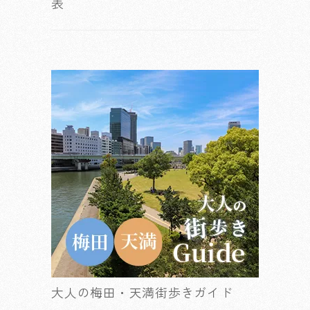
表
大人の梅田・天満街歩きガイド