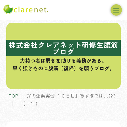
コ
ン
テ
株式会社クレアネット研修生腹筋
ン
ブログ
ツ
力持つ者は弱きを助ける義務がある。
へ
早く強きものに腹筋（復帰）を願うブログ。
ス
キ
ッ
プ
TOP
【Yの企業実習 １０日目】寒すぎでは…???
( ˙꒳​˙ )