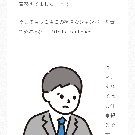
着替えてました( ˙꒳​˙ )
そしてもっこもこの極厚なジャンバーを着
て外界へ(ᐡ. .̫ . ᐡ)To be continued…
は
い、
それ
では
お仕
事報
告で
す