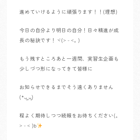
進めていけるように頑張ります！！(理想)
今日の自分より明日の自分！日々精進が成
長の秘訣です！ヾ(˃ ᵕ ˂｡ )
もう残すところあと一週間、実習生企画も
少しづつ形になってきて皆様に
お知らせできるまでそう遠くありません
(*ᴗ͈ˬᴗ͈)
程よく期待しつつ続報をお待ちください
(
｡
˃
ᵕ
˂
)b