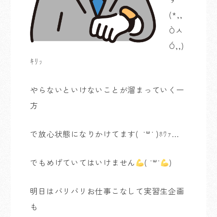
(*,,
Ò
ㅅ
Ó,,)
ｷﾘｯ
やらないといけないことが溜まっていく一
方
で放心状態になりかけてます( ˙꒳​˙ )ﾎﾜｧ…
でもめげていてはいけません
( ˙꒳​˙
)
明日はバリバリお仕事こなして実習生企画
も