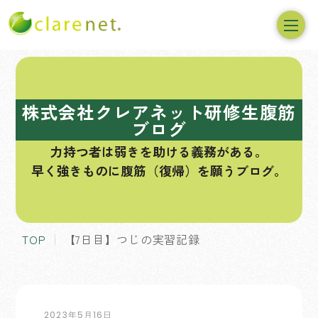
コ
ン
テ
株式会社クレアネット研修生腹筋
ン
ブログ
ツ
力持つ者は弱きを助ける義務がある。
へ
早く強きものに腹筋（復帰）を願うブログ。
ス
キ
ッ
プ
TOP
【7日目】つじの実習記録
2023年5月16日