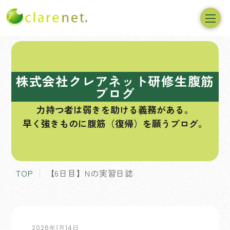
コ
ン
テ
株式会社クレアネット研修生腹筋
ン
ブログ
ツ
力持つ者は弱きを助ける義務がある。
へ
早く強きものに腹筋（復帰）を願うブログ。
ス
キ
ッ
プ
TOP
【6日目】Nの実習日誌
2026年1月14日