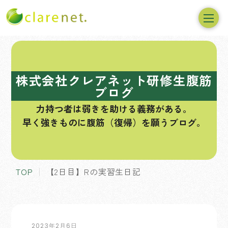
コ
ン
テ
株式会社クレアネット研修生腹筋
ン
ブログ
ツ
力持つ者は弱きを助ける義務がある。
へ
早く強きものに腹筋（復帰）を願うブログ。
ス
キ
ッ
プ
TOP
【2日目】Rの実習生日記
2023年2月6日