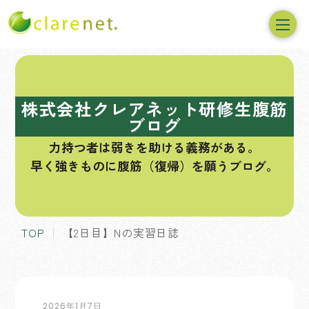
コ
ン
テ
株式会社クレアネット研修生腹筋
ン
ブログ
ツ
力持つ者は弱きを助ける義務がある。
へ
早く強きものに腹筋（復帰）を願うブログ。
ス
キ
ッ
プ
TOP
【2日目】Nの実習日誌
2026年1月7日