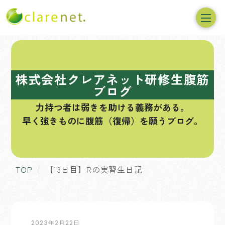
コ
ン
テ
株式会社クレアネット研修生腹筋
ン
ブログ
ツ
力持つ者は弱きを助ける義務がある。
へ
早く強きものに腹筋（復帰）を願うブログ。
ス
キ
ッ
プ
TOP
【13日目】Rの実習生日記
2023年2月22日