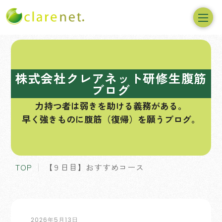
コ
ン
テ
株式会社クレアネット研修生腹筋
ン
ブログ
ツ
力持つ者は弱きを助ける義務がある。
へ
早く強きものに腹筋（復帰）を願うブログ。
ス
キ
ッ
プ
TOP
【９日目】おすすめコース
2026年5月13日