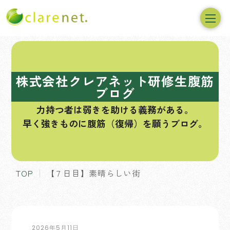
コ
ン
テ
株式会社クレアネット研修生腹筋
ン
ブログ
ツ
力持つ者は弱きを助ける義務がある。
へ
早く強きものに腹筋（復帰）を願うブログ。
ス
キ
ッ
プ
TOP
【７日目】素晴らしい街
2026年5月11日