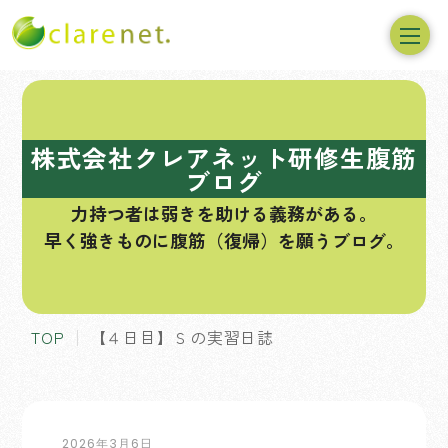
コ
ン
テ
株式会社クレアネット研修生腹筋
ン
ブログ
ツ
力持つ者は弱きを助ける義務がある。
へ
早く強きものに腹筋（復帰）を願うブログ。
ス
キ
ッ
プ
TOP
【４日目】Ｓの実習日誌
2026年3月6日