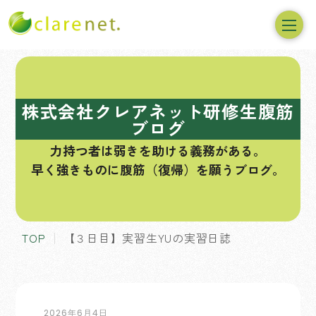
コ
ン
テ
株式会社クレアネット研修生腹筋
ン
ブログ
ツ
力持つ者は弱きを助ける義務がある。
へ
早く強きものに腹筋（復帰）を願うブログ。
ス
キ
ッ
プ
TOP
【３日目】実習生YUの実習日誌
2026年6月4日