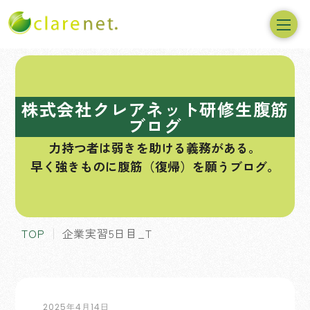
コ
ン
テ
株式会社クレアネット研修生腹筋
ン
ブログ
ツ
力持つ者は弱きを助ける義務がある。
へ
早く強きものに腹筋（復帰）を願うブログ。
ス
キ
ッ
プ
TOP
企業実習5日目_T
2025年4月14日