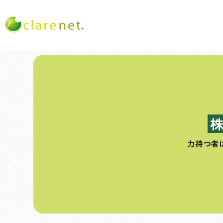
コ
ン
テ
ン
ツ
へ
ス
力持つ者
キ
ッ
プ