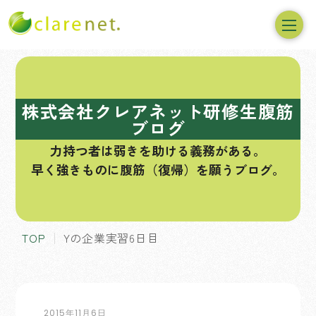
コ
ン
テ
株式会社クレアネット研修生腹筋
ン
ブログ
ツ
力持つ者は弱きを助ける義務がある。
へ
早く強きものに腹筋（復帰）を願うブログ。
ス
キ
ッ
プ
TOP
Yの企業実習6日目
2015年11月6日