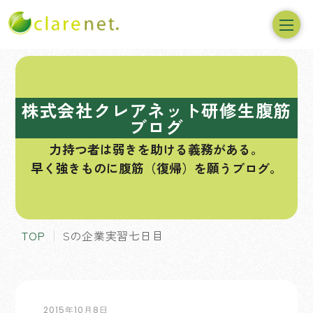
コ
ン
テ
株式会社クレアネット研修生腹筋
ン
ブログ
ツ
力持つ者は弱きを助ける義務がある。
へ
早く強きものに腹筋（復帰）を願うブログ。
ス
キ
ッ
プ
TOP
Sの企業実習七日目
2015年10月8日