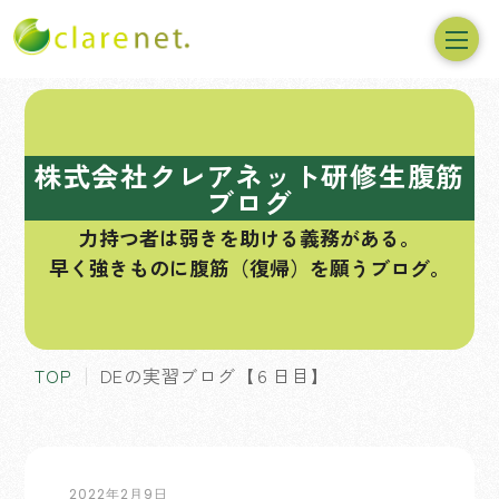
コ
ン
テ
株式会社クレアネット研修生腹筋
ン
ブログ
ツ
力持つ者は弱きを助ける義務がある。
へ
早く強きものに腹筋（復帰）を願うブログ。
ス
キ
ッ
プ
TOP
DEの実習ブログ【６日目】
2022年2月9日