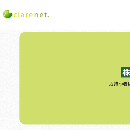
コ
ン
テ
ン
ツ
へ
ス
力持つ者
キ
ッ
プ