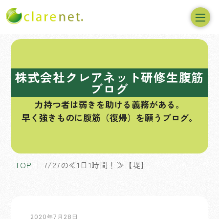
コ
ン
テ
株式会社クレアネット研修生腹筋
ン
ブログ
ツ
力持つ者は弱きを助ける義務がある。
へ
早く強きものに腹筋（復帰）を願うブログ。
ス
キ
ッ
プ
TOP
7/27の≪1日1時間！≫【堤】
2020年7月28日