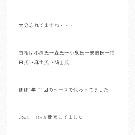
大分忘れてますね・・・
首相は小渕氏→森氏→小泉氏→安倍氏→福
田氏→麻生氏→鳩山氏
ほぼ1年に1回のペースで代わってました
USJ、TDSが開園してました