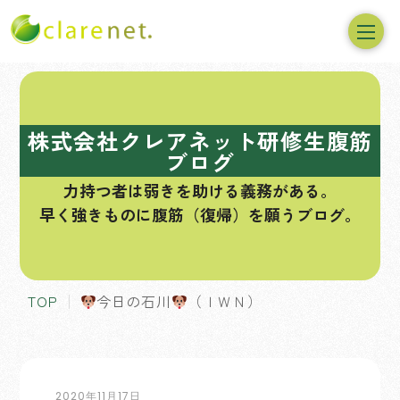
コ
ン
テ
株式会社クレアネット研修生腹筋
ン
ブログ
ツ
力持つ者は弱きを助ける義務がある。
へ
早く強きものに腹筋（復帰）を願うブログ。
ス
キ
ッ
プ
TOP
今日の石川
（ＩＷＮ）
2020年11月17日