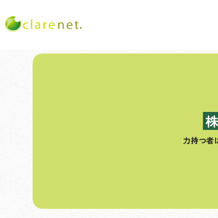
コ
ン
テ
ン
ツ
へ
ス
力持つ者
キ
ッ
プ