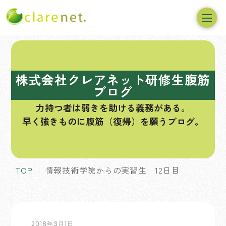
コ
ン
テ
株式会社クレアネット研修生腹筋
ン
ブログ
ツ
力持つ者は弱きを助ける義務がある。
へ
早く強きものに腹筋（復帰）を願うブログ。
ス
キ
ッ
プ
TOP
情報技術学院からの実習生 12日目
2018年3月1日