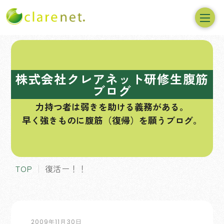
コ
ン
テ
株式会社クレアネット研修生腹筋
ン
ブログ
ツ
力持つ者は弱きを助ける義務がある。
へ
早く強きものに腹筋（復帰）を願うブログ。
ス
キ
ッ
プ
TOP
復活ー！！
2009年11月30日