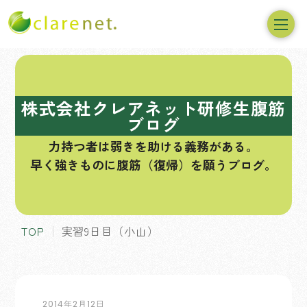
コ
ン
テ
株式会社クレアネット研修生腹筋
ン
ブログ
ツ
力持つ者は弱きを助ける義務がある。
へ
早く強きものに腹筋（復帰）を願うブログ。
ス
キ
ッ
プ
TOP
実習9日目（小山）
2014年2月12日